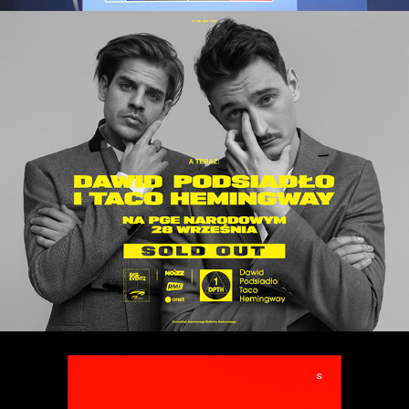
Dawid Podsiadło i Taco Hemingway na PGE 
Narodowym
2019
Sokół - Wojtek Sokół
2019