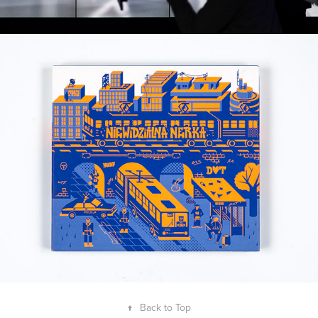
V/A - Niewidzialna Nerka
2012
↑
Back to Top