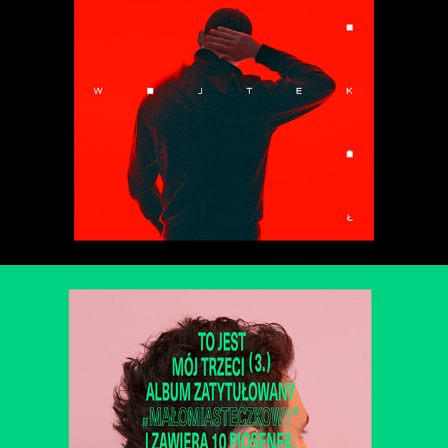
Dawid Podsiadło - Małomiasteczkowy
2018